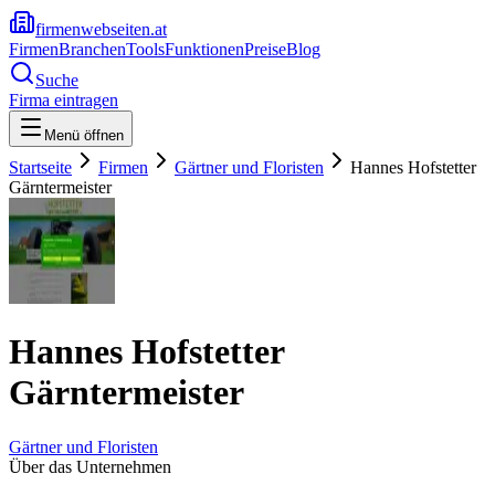
firmenwebseiten.at
Firmen
Branchen
Tools
Funktionen
Preise
Blog
Suche
Firma eintragen
Menü öffnen
Startseite
Firmen
Gärtner und Floristen
Hannes Hofstetter
Gärntermeister
Hannes Hofstetter
Gärntermeister
Gärtner und Floristen
Über das Unternehmen