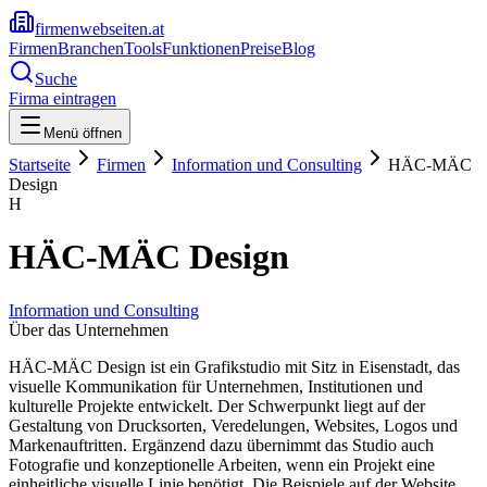
firmenwebseiten.at
Firmen
Branchen
Tools
Funktionen
Preise
Blog
Suche
Firma eintragen
Menü öffnen
Startseite
Firmen
Information und Consulting
HÄC-MÄC
Design
H
HÄC-MÄC Design
Information und Consulting
Über das Unternehmen
HÄC-MÄC Design ist ein Grafikstudio mit Sitz in Eisenstadt, das
visuelle Kommunikation für Unternehmen, Institutionen und
kulturelle Projekte entwickelt. Der Schwerpunkt liegt auf der
Gestaltung von Drucksorten, Veredelungen, Websites, Logos und
Markenauftritten. Ergänzend dazu übernimmt das Studio auch
Fotografie und konzeptionelle Arbeiten, wenn ein Projekt eine
einheitliche visuelle Linie benötigt. Die Beispiele auf der Website