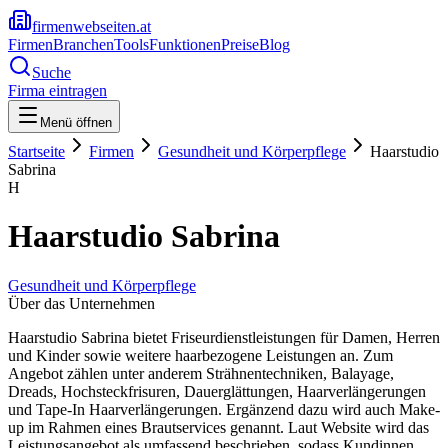
firmenwebseiten.at
Firmen
Branchen
Tools
Funktionen
Preise
Blog
Suche
Firma eintragen
Menü öffnen
Startseite
Firmen
Gesundheit und Körperpflege
Haarstudio
Sabrina
H
Haarstudio Sabrina
Gesundheit und Körperpflege
Über das Unternehmen
Haarstudio Sabrina bietet Friseurdienstleistungen für Damen, Herren
und Kinder sowie weitere haarbezogene Leistungen an. Zum
Angebot zählen unter anderem Strähnentechniken, Balayage,
Dreads, Hochsteckfrisuren, Dauerglättungen, Haarverlängerungen
und Tape-In Haarverlängerungen. Ergänzend dazu wird auch Make-
up im Rahmen eines Brautservices genannt. Laut Website wird das
Leistungsangebot als umfassend beschrieben, sodass Kundinnen