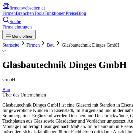
firmenwebseiten.at
Firmen
Branchen
Tools
Funktionen
Preise
Blog
Suche
Firma eintragen
Menü öffnen
Startseite
Firmen
Bau
Glasbautechnik Dinges GmbH
G
Glasbautechnik Dinges GmbH
GmbH
Bau
Über das Unternehmen
Glasbautechnik Dinges GmbH ist eine Glaserei mit Standort in Eisenst
für gewerbliche Kunden in Eisenstadt, im Burgenland und in der n
Sommergärten. Ergänzend werden Duschen und Duschrückwände, Gelä
Tischplatten aus Glas sowie Glasdächer und Vordächer umgesetzt. Au
Montage und fertigt Lösungen nach Maß an. Im Schauraum in Eisens
präsentiert sich als familiengeführter Fachbetrieb mit klarer Ausrich