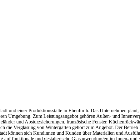
adt und einer Produktionsstätte in Ebenfurth. Das Unternehmen plant, 
äheren Umgebung. Zum Leistungsangebot gehören Außen- und Innenverg
nder und Absturzsicherungen, französische Fenster, Küchenrückwänd
ch die Verglasung von Wintergärten gehört zum Angebot. Der Betrieb b
tadt können sich Kundinnen und Kunden über Materialien und Ausführu
tung auf funktionale und gestalterische Glasanwendungen im Innen- und 