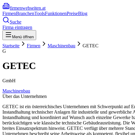
firmenwebseiten.at
Firmen
Branchen
Tools
Funktionen
Preise
Blog
Suche
Firma eintragen
Menü öffnen
Startseite
Firmen
Maschinenbau
GETEC
G
GETEC
GmbH
Maschinenbau
Über das Unternehmen
GETEC ist ein österreichisches Unternehmen mit Schwerpunkt auf E
Instandhaltung technischer Anlagen für industrielle und gewerbliche
Instandhaltung und koordiniert auf Wunsch auch einzelne Gewerke bzw
berücksichtigen wie klassische technische Gebäudeausrüstung. Die W
breites Einsatzspektrum hinweist. GETEC verfügt über mehrere Stand
Unternehmen beschreibt seine Arbeitsweise als kompetent, flexibel 