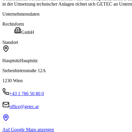
in der Umsetzung technischer Anlagen richtet sich GETEC an Untern
Unternehmensdaten
Rechtsform
GmbH
Standort
Hauptsitz
Hauptsitz
Siebenhirtenstraße 12A
1230
Wien
+43 1 786 50 80 0
office@getec.at
Auf Google Maps anzeigen