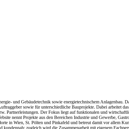
nergie- und Gebäudetechnik sowie energietechnischem Anlagenbau. Das
 Auftraggeber sowie für unterschiedliche Bauprojekte. Dabei arbeitet
. Partnerleistungen. Der Fokus liegt auf funktionalen und wirtschaftl
ebsite nennt Projekte aus den Bereichen Industrie und Gewerbe, Gastro
orte in Wien, St. Pölten und Pinkafeld und betreut damit vor allem K
und kundennah; zugleich wird die Zusammenarbeit mit eigenem Fachpers