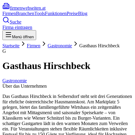
firmenwebseiten.at
Firmen
Branchen
Tools
Funktionen
Preise
Blog
Suche
Firma eintragen
Menü öffnen
Startseite
Firmen
Gastronomie
Gasthaus Hirschbeck
G
Gasthaus Hirschbeck
Gastronomie
Über das Unternehmen
Das Gasthaus Hirschbeck in Seibersdorf steht seit drei Generationen
für ehrliche österreichische Hausmannskost. Am Marktplatz 5
gelegen, bietet das familiengeführte Wirtshaus ein zeitgemäßes
Angebot mit Mittagsmenü und saisonaler Speisekarte – von
Klassikern wie Wiener Schnitzel bis zu Burger-Varianten. Ein
schattiger Gastgarten lädt in den warmen Monaten zum Verweilen
ein. Für Veranstaltungen stehen flexible Räumlichkeiten inklusive
Festsaal für bis zu 150 Gäste zur Verfügung, ideal für Hochzeiten,