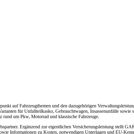
rpunkt auf Fahrzeugthemen und den dazugehörigen Verwaltungsleistung
 Varianten für Unfallteilkasko, Gebrauchtwagen, Insassenunfälle sowie
utz rund um Pkw, Motorrad und klassische Fahrzeuge.
ebspartner. Ergänzend zur eigentlichen Versicherungsleistung stellt G
 sowie Informationen zu Kosten, notwendigen Unterlagen und EU-Kennze