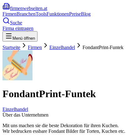
firmenwebseiten.at
Firmen
Branchen
Tools
Funktionen
Preise
Blog
Suche
Firma eintragen
Menü öffnen
Startseite
Firmen
Einzelhandel
FondantPrint-Funtek
FondantPrint-Funtek
Einzelhandel
Über das Unternehmen
Mit uns machen sie die beste Dekoration für ihren Kuchen.
Wir bedrucken essbare Fondant Bilder für Torten, Kuchen etc.