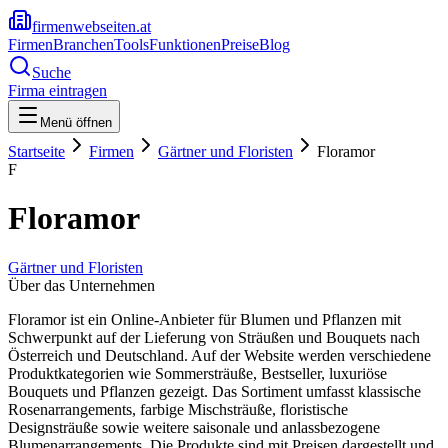
firmenwebseiten.at
Firmen
Branchen
Tools
Funktionen
Preise
Blog
Suche
Firma eintragen
Menü öffnen
Startseite
Firmen
Gärtner und Floristen
Floramor
F
Floramor
Gärtner und Floristen
Über das Unternehmen
Floramor ist ein Online-Anbieter für Blumen und Pflanzen mit
Schwerpunkt auf der Lieferung von Sträußen und Bouquets nach
Österreich und Deutschland. Auf der Website werden verschiedene
Produktkategorien wie Sommersträuße, Bestseller, luxuriöse
Bouquets und Pflanzen gezeigt. Das Sortiment umfasst klassische
Rosenarrangements, farbige Mischsträuße, floristische
Designsträuße sowie weitere saisonale und anlassbezogene
Blumenarrangements. Die Produkte sind mit Preisen dargestellt und