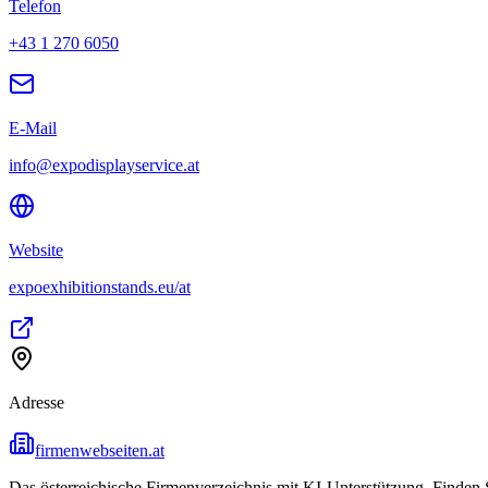
Telefon
+43 1 270 6050
E-Mail
info@expodisplayservice.at
Website
expoexhibitionstands.eu/at
Adresse
firmenwebseiten.at
Das österreichische Firmenverzeichnis mit KI-Unterstützung. Finden