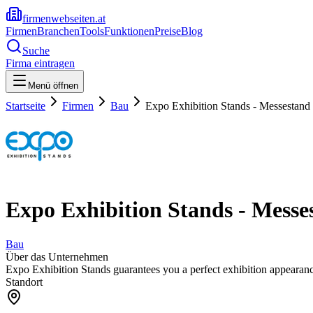
firmenwebseiten.at
Firmen
Branchen
Tools
Funktionen
Preise
Blog
Suche
Firma eintragen
Menü öffnen
Startseite
Firmen
Bau
Expo Exhibition Stands - Messestan
Expo Exhibition Stands - Mess
Bau
Über das Unternehmen
Expo Exhibition Stands guarantees you a perfect exhibition appearance
Standort