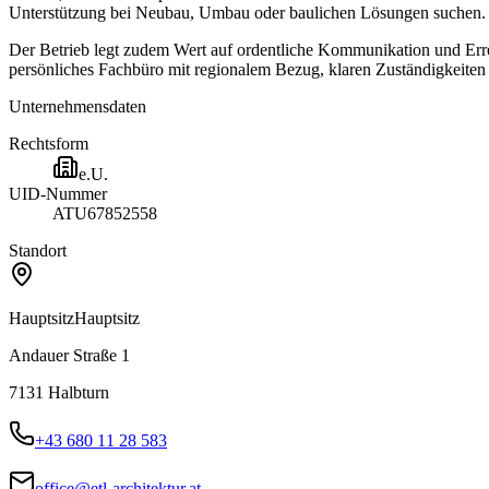
Unterstützung bei Neubau, Umbau oder baulichen Lösungen suchen.
Der Betrieb legt zudem Wert auf ordentliche Kommunikation und Errei
persönliches Fachbüro mit regionalem Bezug, klaren Zuständigkeiten
Unternehmensdaten
Rechtsform
e.U.
UID-Nummer
ATU67852558
Standort
Hauptsitz
Hauptsitz
Andauer Straße 1
7131
Halbturn
+43 680 11 28 583
office@etl-architektur.at