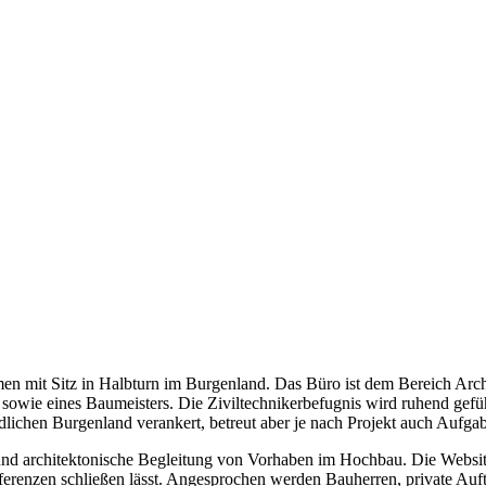
men mit Sitz in Halbturn im Burgenland. Das Büro ist dem Bereich Ar
rs sowie eines Baumeisters. Die Ziviltechnikerbefugnis wird ruhend ge
ördlichen Burgenland verankert, betreut aber je nach Projekt auch Auf
 architektonische Begleitung von Vorhaben im Hochbau. Die Website v
eferenzen schließen lässt. Angesprochen werden Bauherren, private Au