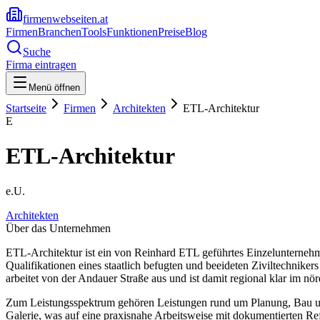
firmenwebseiten.at
Firmen
Branchen
Tools
Funktionen
Preise
Blog
Suche
Firma eintragen
Menü öffnen
Startseite
Firmen
Architekten
ETL-Architektur
E
ETL-Architektur
e.U.
Architekten
Über das Unternehmen
ETL-Architektur ist ein von Reinhard ETL geführtes Einzelunterneh
Qualifikationen eines staatlich befugten und beeideten Ziviltechnike
arbeitet von der Andauer Straße aus und ist damit regional klar im n
Zum Leistungsspektrum gehören Leistungen rund um Planung, Bau und
Galerie, was auf eine praxisnahe Arbeitsweise mit dokumentierten R