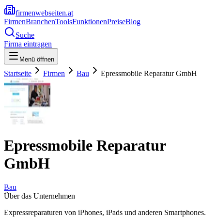
firmenwebseiten.at
Firmen
Branchen
Tools
Funktionen
Preise
Blog
Suche
Firma eintragen
Menü öffnen
Startseite
Firmen
Bau
Epressmobile Reparatur GmbH
Epressmobile Reparatur
GmbH
Bau
Über das Unternehmen
Expressreparaturen von iPhones, iPads und anderen Smartphones.