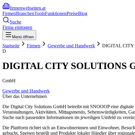
firmenwebseiten.at
Firmen
Branchen
Tools
Funktionen
Preise
Blog
Suche
Firma eintragen
Menü öffnen
Startseite
Firmen
Gewerbe und Handwerk
DIGITAL CIT
D
DIGITAL CITY SOLUTIONS
GmbH
Gewerbe und Handwerk
Über das Unternehmen
Die Digital City Solutions GmbH betreibt mit SNOOOP eine digitale P
Veranstaltungen, Aktivitäten, Mittagsmenüs, Sehenswürdigkeiten, Gas
Suche nach passenden Informationen im jeweiligen Umfeld zu verein
Die Plattform richtet sich an Einwohnerinnen und Einwohner, Besuche
gebucht, Speisen bestellt und Produkte lokaler Händler über region