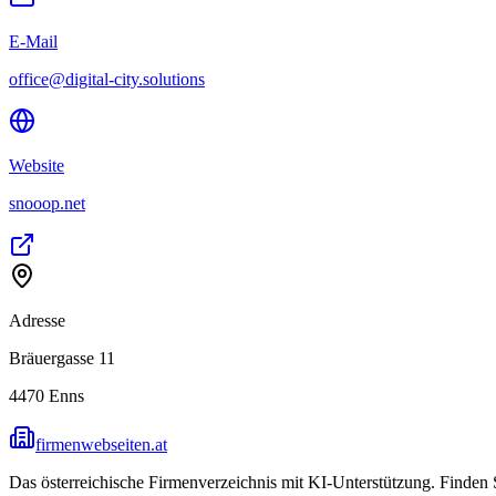
E-Mail
office@digital-city.solutions
Website
snooop.net
Adresse
Bräuergasse 11
4470
Enns
firmenwebseiten.at
Das österreichische Firmenverzeichnis mit KI-Unterstützung. Finden