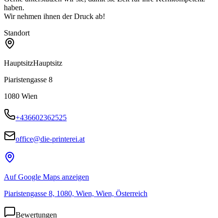
haben.
Wir nehmen ihnen der Druck ab!
Standort
Hauptsitz
Hauptsitz
Piaristengasse 8
1080
Wien
+436602362525
office@die-printerei.at
Auf Google Maps anzeigen
Piaristengasse 8, 1080, Wien, Wien, Österreich
Bewertungen