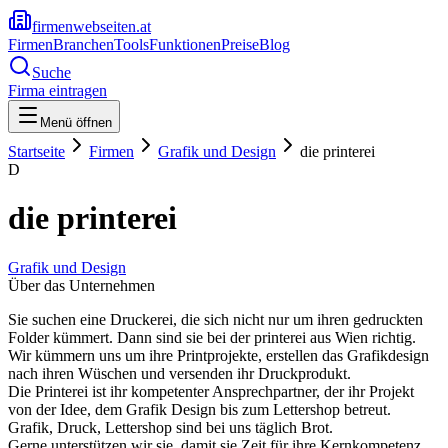
firmenwebseiten.at
Firmen
Branchen
Tools
Funktionen
Preise
Blog
Suche
Firma eintragen
Menü öffnen
Startseite
Firmen
Grafik und Design
die printerei
D
die printerei
Grafik und Design
Über das Unternehmen
Sie suchen eine Druckerei, die sich nicht nur um ihren gedruckten
Folder kümmert. Dann sind sie bei der printerei aus Wien richtig.
Wir kümmern uns um ihre Printprojekte, erstellen das Grafikdesign
nach ihren Wüschen und versenden ihr Druckprodukt.
Die Printerei ist ihr kompetenter Ansprechpartner, der ihr Projekt
von der Idee, dem Grafik Design bis zum Lettershop betreut.
Grafik, Druck, Lettershop sind bei uns täglich Brot.
Gerne unterstützen wir sie, damit sie Zeit für ihre Kernkompetenz