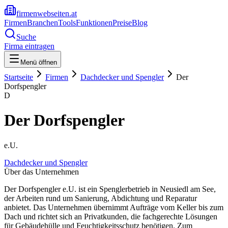
firmenwebseiten.at
Firmen
Branchen
Tools
Funktionen
Preise
Blog
Suche
Firma eintragen
Menü öffnen
Startseite
Firmen
Dachdecker und Spengler
Der
Dorfspengler
D
Der Dorfspengler
e.U.
Dachdecker und Spengler
Über das Unternehmen
Der Dorfspengler e.U. ist ein Spenglerbetrieb in Neusiedl am See,
der Arbeiten rund um Sanierung, Abdichtung und Reparatur
anbietet. Das Unternehmen übernimmt Aufträge vom Keller bis zum
Dach und richtet sich an Privatkunden, die fachgerechte Lösungen
für Gebäudehülle und Feuchtigkeitsschutz benötigen. Zum