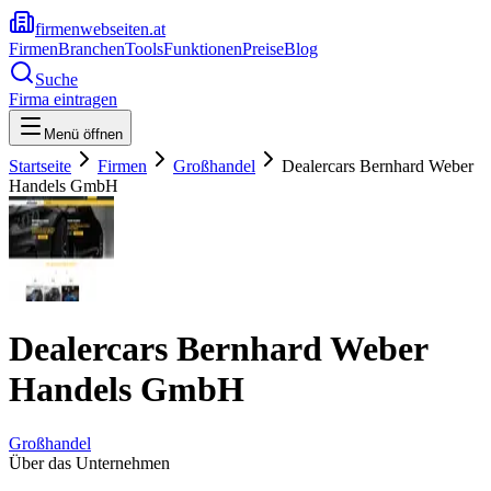
firmenwebseiten.at
Firmen
Branchen
Tools
Funktionen
Preise
Blog
Suche
Firma eintragen
Menü öffnen
Startseite
Firmen
Großhandel
Dealercars Bernhard Weber
Handels GmbH
Dealercars Bernhard Weber
Handels GmbH
Großhandel
Über das Unternehmen