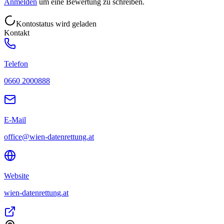
Anmelden
um eine Bewertung zu schreiben.
Kontostatus wird geladen
Kontakt
Telefon
0660 2000888
E-Mail
office@wien-datenrettung.at
Website
wien-datenrettung.at