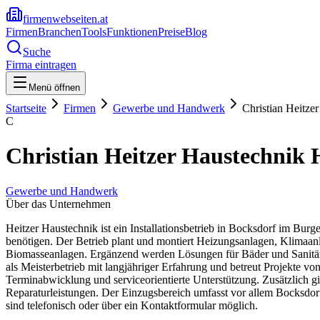
firmenwebseiten.at
Firmen
Branchen
Tools
Funktionen
Preise
Blog
Suche
Firma eintragen
Menü öffnen
Startseite
Firmen
Gewerbe und Handwerk
Christian Heitze
C
Christian Heitzer Haustechnik 
Gewerbe und Handwerk
Über das Unternehmen
Heitzer Haustechnik ist ein Installationsbetrieb in Bocksdorf im Bu
benötigen. Der Betrieb plant und montiert Heizungsanlagen, Klima
Biomasseanlagen. Ergänzend werden Lösungen für Bäder und Sanitär
als Meisterbetrieb mit langjähriger Erfahrung und betreut Projekte v
Terminabwicklung und serviceorientierte Unterstützung. Zusätzlich g
Reparaturleistungen. Der Einzugsbereich umfasst vor allem Bocksdo
sind telefonisch oder über ein Kontaktformular möglich.