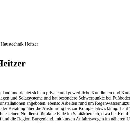
r Haustechnik Heitzer
Heitzer
rgenland und richtet sich an private und gewerbliche Kundinnen und Ku
anlagen und Solarsysteme und hat besondere Schwerpunkte bei Fußbo
installationen angeboten, ebenso Arbeiten rund um Regenwassernutzu
on der Beratung über die Ausführung bis zur Komplettabwicklung. Laut W
ibt es einen Notdienst für akute Fälle im Sanitärbereich, etwa bei Roh
rf und die Region Burgenland, mit kurzen Anfahrtswegen im näheren U