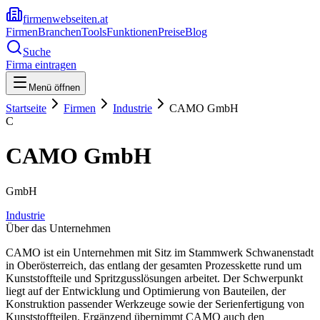
firmenwebseiten.at
Firmen
Branchen
Tools
Funktionen
Preise
Blog
Suche
Firma eintragen
Menü öffnen
Startseite
Firmen
Industrie
CAMO GmbH
C
CAMO GmbH
GmbH
Industrie
Über das Unternehmen
CAMO ist ein Unternehmen mit Sitz im Stammwerk Schwanenstadt
in Oberösterreich, das entlang der gesamten Prozesskette rund um
Kunststoffteile und Spritzgusslösungen arbeitet. Der Schwerpunkt
liegt auf der Entwicklung und Optimierung von Bauteilen, der
Konstruktion passender Werkzeuge sowie der Serienfertigung von
Kunststoffteilen. Ergänzend übernimmt CAMO auch den