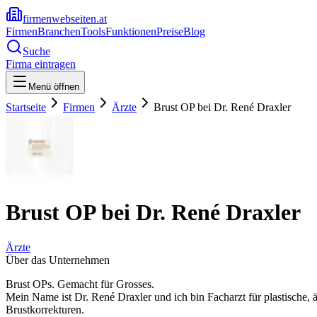
firmenwebseiten.at
Firmen
Branchen
Tools
Funktionen
Preise
Blog
Suche
Firma eintragen
Menü öffnen
Startseite
Firmen
Ärzte
Brust OP bei Dr. René Draxler
Brust OP bei Dr. René Draxler
Ärzte
Über das Unternehmen
Brust OPs. Gemacht für Grosses.
Mein Name ist Dr. René Draxler und ich bin Facharzt für plastische, 
Brustkorrekturen.