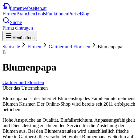
firmenwebseiten.at
Firmen
Branchen
Tools
Funktionen
Preise
Blog
Suche
Firma eintragen
Menü öffnen
Startseite
Firmen
Gärtner und Floristen
Blumenpapa
B
Blumenpapa
Gärtner und Floristen
Über das Unternehmen
Blumenpapa ist der Internet-Blumenshop des Familienunternehmens
Blumen Krismer. Der Online-Shop wird bereits seit 2011 erfolgreich
betrieben.
Hohe Ansprüche an Qualität, Einfallsreichtum, Anpassungsfähigkeit
und Dienstleistung zeichnen den Service für die Zustellung der
Blumen aus. Bei den Blumensträußen wird ausschließlich frische
Ware in Gärtner-Güte verarbeitet, wobei Blumenpapa weiterhin auf