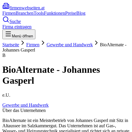
firmenwebseiten.at
Firmen
Branchen
Tools
Funktionen
Preise
Blog
Suche
Firma eintragen
Menü öffnen
Startseite
Firmen
Gewerbe und Handwerk
BioAlternate -
Johannes Gasperl
B
BioAlternate - Johannes
Gasperl
e.U.
Gewerbe und Handwerk
Über das Unternehmen
BioAlternate ist ein Meisterbetrieb von Johannes Gasperl mit Sitz in
Altaussee im Salzkammergut. Das Unternehmen ist auf Gas-,
Wasser- und Heizungstechnik spezialisiert und richtet sich an private