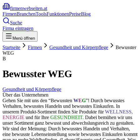
firmenwebseiten.at
Firmen
Branchen
Tools
Funktionen
Preise
Blog
Suche
Firma eintragen
Menü öffnen
Startseite
Firmen
Gesundheit und Körperpflege
Bewusster
WEG
B
Bewusster WEG
Gesundheit und Körperpflege
Über das Unternehmen
Gehen Sie mit uns den “Bewussten
W
E
G
”! Durch bewusstes
Verhalten, bewusstes Handeln und bewusstes Einkaufen. In
unserem Produkt-Sortiment finden Sie Produkte für
WELLNESS,
ENERGIE
und für Ihre
GESUNDHEIT.
Dabei bemühen wir uns
unser Sortiment ganz bewusst und abwechslungsreich zu gestalten.
Wir sind der Meinung: Durch bewusstes Handeln und Verhalten,
eine bewusste Lebenseinstellung sowie bewusstes Einkaufen kommt
man zu mehr Wohlbefinden, (Lebens)Energie und Gesundheit. Was