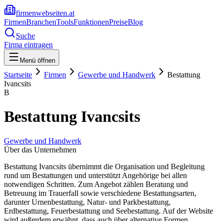
firmenwebseiten.at
Firmen
Branchen
Tools
Funktionen
Preise
Blog
Suche
Firma eintragen
Menü öffnen
Startseite
Firmen
Gewerbe und Handwerk
Bestattung
Ivancsits
B
Bestattung Ivancsits
Gewerbe und Handwerk
Über das Unternehmen
Bestattung Ivancsits übernimmt die Organisation und Begleitung
rund um Bestattungen und unterstützt Angehörige bei allen
notwendigen Schritten. Zum Angebot zählen Beratung und
Betreuung im Trauerfall sowie verschiedene Bestattungsarten,
darunter Urnenbestattung, Natur- und Parkbestattung,
Erdbestattung, Feuerbestattung und Seebestattung. Auf der Website
wird außerdem erwähnt, dass auch über alternative Formen