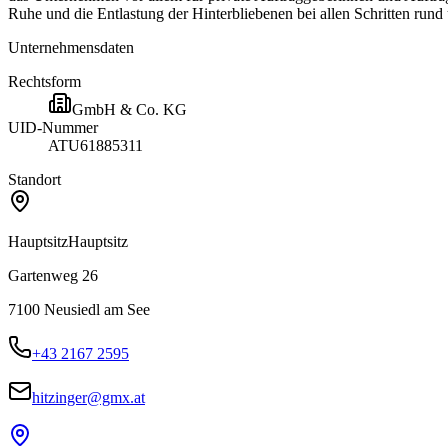
Ruhe und die Entlastung der Hinterbliebenen bei allen Schritten rund
Unternehmensdaten
Rechtsform
GmbH & Co. KG
UID-Nummer
ATU61885311
Standort
Hauptsitz
Hauptsitz
Gartenweg 26
7100
Neusiedl am See
+43 2167 2595
hitzinger@gmx.at