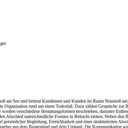
nger
eusiedl am See und betreut Kundinnen und Kunden im Raum Neusiedl am
e Organisation rund um einen Todesfall. Dazu zählen Gespräche zur Be
 werden verschiedene Bestattungsformen beschrieben, darunter Erdbesta
en Abschied unterschiedliche Formen in Betracht ziehen. Neben den Be
persönlicher Begleitung, Erreichbarkeit und einer strukturierten Abwickl
ggeber aus dem Burgenland und dem Umland. Die Kommunikation wirkt b