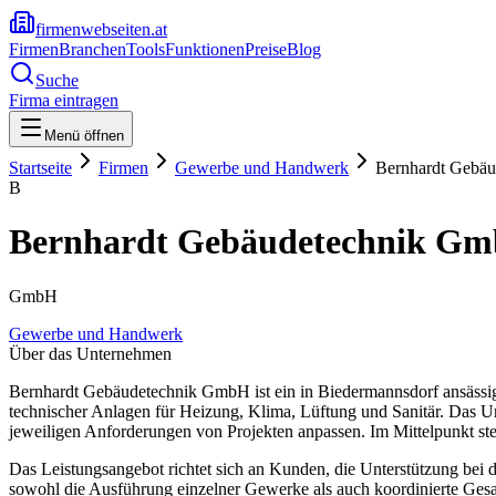
firmenwebseiten.at
Firmen
Branchen
Tools
Funktionen
Preise
Blog
Suche
Firma eintragen
Menü öffnen
Startseite
Firmen
Gewerbe und Handwerk
Bernhardt Gebä
B
Bernhardt Gebäudetechnik G
GmbH
Gewerbe und Handwerk
Über das Unternehmen
Bernhardt Gebäudetechnik GmbH ist ein in Biedermannsdorf ansässige
technischer Anlagen für Heizung, Klima, Lüftung und Sanitär. Das Unt
jeweiligen Anforderungen von Projekten anpassen. Im Mittelpunkt ste
Das Leistungsangebot richtet sich an Kunden, die Unterstützung bei
sowohl die Ausführung einzelner Gewerke als auch koordinierte Ges