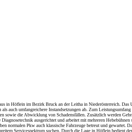
s in Höflein im Bezirk Bruck an der Leitha in Niederösterreich. Das 
en als auch umfangreichere Instandsetzungen ab. Zum Leistungsumfang
ten sowie die Abwicklung von Schadensfällen. Zusätzlich werden Geb
ne Diagnosetechnik ausgerichtet und arbeitet mit mehreren Hebebühnen
en normalen Pkw auch klassische Fahrzeuge betreut und gewartet. Das
breitem Servicespektrum suchen. Durch die Lage in Höflein bedient der