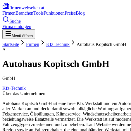
firmenwebseiten.at
Firmen
Branchen
Tools
Funktionen
Preise
Blog
Suche
Firma eintragen
Menü öffnen
Startseite
Firmen
Kfz-Technik
Autohaus Kopitsch GmbH
A
Autohaus Kopitsch GmbH
GmbH
Kfz-Technik
Über das Unternehmen
Autohaus Kopitsch GmbH ist eine freie Kfz-Werkstatt und ein Autohau
aller Marken an und deckt damit sowohl alltägliche Wartungsaufgab
Felgenservice, Ölspülungen, Klimaservice, Windschutzscheibenarbei
beziehungsweise Ersatzteile vermarktet. Die Werkstatt ist auf moder
Fahrzeugtypen zu erkennen und zu beheben. Laut Website werden neb
Region sowie an Fahrzeughalter, die eine unabhängige Werkstatt mit 