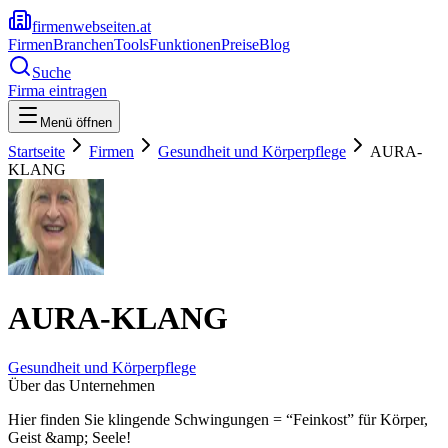
firmenwebseiten.at
Firmen
Branchen
Tools
Funktionen
Preise
Blog
Suche
Firma eintragen
Menü öffnen
Startseite
Firmen
Gesundheit und Körperpflege
AURA-
KLANG
AURA-KLANG
Gesundheit und Körperpflege
Über das Unternehmen
Hier finden Sie klingende Schwingungen = “Feinkost” für Körper,
Geist &amp; Seele!