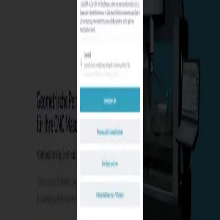
4600
Wels
·
Maschinenbau
ELSA CNC-Service bietet eine hochpräzise volumetrische
Kalibrierung von CNC-Maschinen an, die maßgeblich zur
Sicherung der Produktqualität beiträgt. Durch diese Methode wird
eine exakte Vermessung des gesamten Arbeitsraums durchgeführt
und geometrische Abweichungen der Maschine werden zuverlässig
er
Telefon
Website
firmenwebseiten.at
Das österreichische Firmenverzeichnis mit KI-Unterstützung.
Finden Sie Unternehmen in Ihrer Nähe.
Unternehmen
Über uns
Kontakt
Blog
Services
Firma eintragen