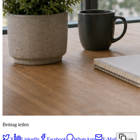
Beitrag teilen
X
LinkedIn
Facebook
WhatsApp
E-Mail
Link