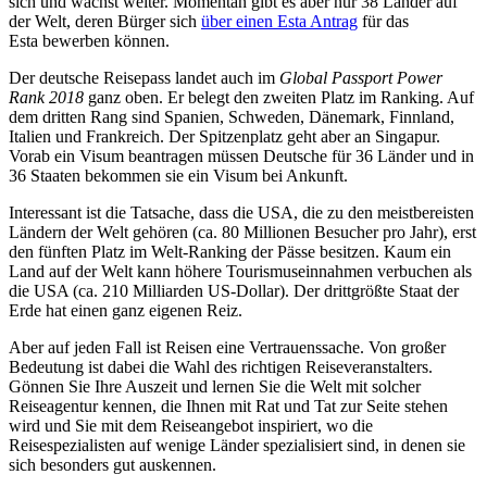
sich und wächst weiter. Momentan gibt es aber nur 38 Länder auf
der Welt, deren Bürger sich
über einen Esta Antrag
für das
Esta bewerben können.
Der deutsche Reisepass landet auch im
Global Passport Power
Rank 2018
ganz oben. Er belegt den zweiten Platz im Ranking. Auf
dem dritten Rang sind Spanien, Schweden, Dänemark, Finnland,
Italien und Frankreich. Der Spitzenplatz geht aber an Singapur.
Vorab ein Visum beantragen müssen Deutsche für 36 Länder und in
36 Staaten bekommen sie ein Visum bei Ankunft.
Interessant ist die Tatsache, dass die USA, die zu den meistbereisten
Ländern der Welt gehören (ca. 80 Millionen Besucher pro Jahr), erst
den fünften Platz im Welt-Ranking der Pässe besitzen. Kaum ein
Land auf der Welt kann höhere Tourismuseinnahmen verbuchen als
die USA (ca. 210 Milliarden US-Dollar). Der drittgrößte Staat der
Erde hat einen ganz eigenen Reiz.
Aber auf jeden Fall ist Reisen eine Vertrauenssache. Von großer
Bedeutung ist dabei die Wahl des richtigen Reiseveranstalters.
Gönnen Sie Ihre Auszeit und lernen Sie die Welt mit solcher
Reiseagentur kennen, die Ihnen mit Rat und Tat zur Seite stehen
wird und Sie mit dem Reiseangebot inspiriert, wo die
Reisespezialisten auf wenige Länder spezialisiert sind, in denen sie
sich besonders gut auskennen.