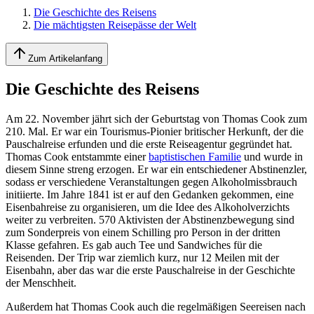
Die Geschichte des Reisens
Die mächtigsten Reisepässe der Welt
Zum Artikelanfang
Die Geschichte des Reisens
Am 22. November jährt sich der Geburtstag von Thomas Cook zum
210. Mal. Er war ein Tourismus-Pionier britischer Herkunft, der die
Pauschalreise erfunden und die erste Reiseagentur gegründet hat.
Thomas Cook entstammte einer
baptistischen Familie
und wurde in
diesem Sinne streng erzogen. Er war ein entschiedener Abstinenzler,
sodass er verschiedene Veranstaltungen gegen Alkoholmissbrauch
initiierte. Im Jahre 1841 ist er auf den Gedanken gekommen, eine
Eisenbahreise zu organisieren, um die Idee des Alkoholverzichts
weiter zu verbreiten. 570 Aktivisten der Abstinenzbewegung sind
zum Sonderpreis von einem Schilling pro Person in der dritten
Klasse gefahren. Es gab auch Tee und Sandwiches für die
Reisenden. Der Trip war ziemlich kurz, nur 12 Meilen mit der
Eisenbahn, aber das war die erste Pauschalreise in der Geschichte
der Menschheit.
Außerdem hat Thomas Cook auch die regelmäßigen Seereisen nach