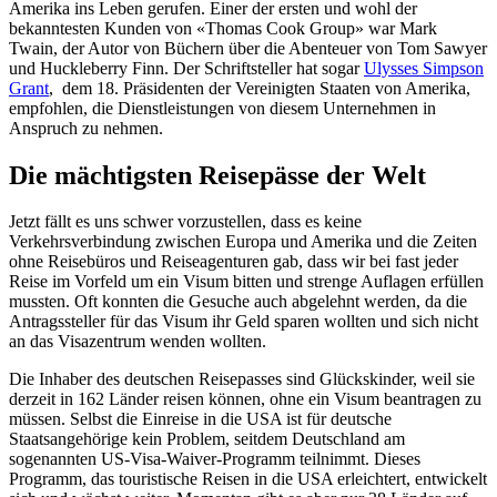
Amerika ins Leben gerufen. Einer der ersten und wohl der
bekanntesten Kunden von «Thomas Cook Group» war Mark
Twain, der Autor von Büchern über die Abenteuer von Tom Sawyer
und Huckleberry Finn. Der Schriftsteller hat sogar
Ulysses Simpson
Grant
, dem 18. Präsidenten der Vereinigten Staaten von Amerika,
empfohlen, die Dienstleistungen von diesem Unternehmen in
Anspruch zu nehmen.
Die mächtigsten Reisepässe der Welt
Jetzt fällt es uns schwer vorzustellen, dass es keine
Verkehrsverbindung zwischen Europa und Amerika und die Zeiten
ohne Reisebüros und Reiseagenturen gab, dass wir bei fast jeder
Reise im Vorfeld um ein Visum bitten und strenge Auflagen erfüllen
mussten. Oft konnten die Gesuche auch abgelehnt werden, da die
Antragssteller für das Visum ihr Geld sparen wollten und sich nicht
an das Visazentrum wenden wollten.
Die Inhaber des deutschen Reisepasses sind Glückskinder, weil sie
derzeit in 162 Länder reisen können, ohne ein Visum beantragen zu
müssen. Selbst die Einreise in die USA ist für deutsche
Staatsangehörige kein Problem, seitdem Deutschland am
sogenannten US-Visa-Waiver-Programm teilnimmt. Dieses
Programm, das touristische Reisen in die USA erleichtert, entwickelt