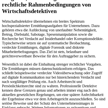
rechtliche Rahmenbedingungen von
Wirtschaftsdetektiven
Wirtschaftsdetektive übernehmen ein breites Spektrum
hochspezialisierter Ermittlungsaufgaben für Unternehmen. Dazu
gehören etwa die Aufdeckung von unerlaubter Nebentätigkeit,
Betrug, Diebstahl, Sabotage, Spesenmanipulation sowie die
Recherche bei Verdacht auf Insiderhandel oder Korruptionsdelikte.
Typischerweise setzen sie auf systematische Beobachtung,
verdeckte Ermittlungen, digitale Forensik und diskrete
Mitarbeiterbefragungen. Das Ziel ist stets, belastbare und
gerichtsverwertbare Beweise für den Auftraggeber zu sichern.
Wesentlich ist dabei die Einhaltung strenger rechtlicher Vorgaben.
Die Ermittlungen müssen datenschutzkonform erfolgen. Das
schließt beispielsweise verdeckte Videoüberwachung oder Zugriff
auf digitale Kommunikation nur bei hinreichendem Verdacht und
nach sorgfältiger Prüfung ein. Auch Arbeitsrecht und
Persönlichkeitsrechte sind zu wahren. Professionelle Detektive
kennen diese Grenzen genau und arbeiten immer eng nach den
aktuellen gesetzlichen Regelungen, um eine spätere Anfechtbarkeit
der Ergebnisse etwa vor dem Arbeitsgericht auszuschließen. So sind
seriöse Beweise und der Schutz des Unternehmensimages in
Einklang gebracht. Weitere Informationen zu präventiven und