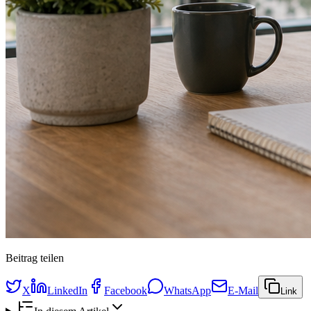
Beitrag teilen
X
LinkedIn
Facebook
WhatsApp
E-Mail
Link