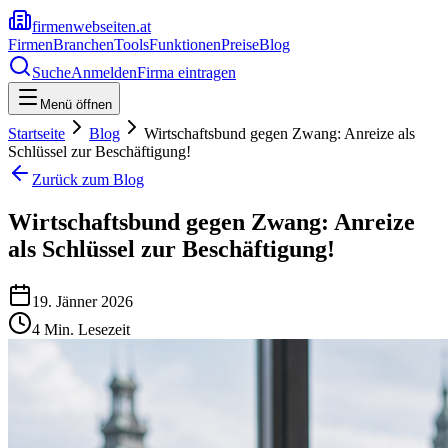
firmenwebseiten.at
Firmen
Branchen
Tools
Funktionen
Preise
Blog
Suche
Anmelden
Firma eintragen
Menü öffnen
Startseite
Blog
Wirtschaftsbund gegen Zwang: Anreize als
Schlüssel zur Beschäftigung!
Zurück zum Blog
Wirtschaftsbund gegen Zwang: Anreize
als Schlüssel zur Beschäftigung!
19. Jänner 2026
4
Min. Lesezeit