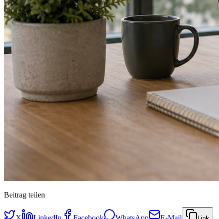
Beitrag teilen
X
LinkedIn
Facebook
WhatsApp
E-Mail
Link