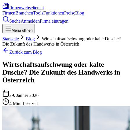
firmenwebseiten.at
Firmen
Branchen
Tools
Funktionen
Preise
Blog
Suche
Anmelden
Firma eintragen
Menü öffnen
Startseite
Blog
Wirtschaftsaufschwung oder kalte Dusche?
Die Zukunft des Handwerks in Österreich
Zurück zum Blog
Wirtschaftsaufschwung oder kalte
Dusche? Die Zukunft des Handwerks in
Österreich
29. Jänner 2026
4
Min. Lesezeit