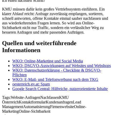
ich einen nächsten Schritt?
KMU müssen dafür kein großes Vertriebssystem einführen. Ein
klarer Ablauf reicht: Anfrage zuverlässig empfangen, sortieren,
schnell antworten, offene Kontakte einmal sauber nachfassen und
aus wiederkehrenden Fragen lernen. So wird aus Online-
Sichtbarkeit nicht nur Traffic, sondern ein verlässlicher Weg zu
besseren Anfragen und mehr passenden Aufträgen.
Quellen und weiterführende
Informationen
WKO: Online-Marketing und Social Media
WKO: DSGVO-Auswirkungen auf Websites und Webshops
WKO: Datenschutzerklärung - Checkliste & DSGVO-
Pflichten
WKO: E-Mail- und Telefonwerbung nach dem TKG
oesterreich.gv.at: Spam
Google Search Central: Hilfreiche, nutzerorientierte Inhalte
Tags:
Website-Anfragen
Nachfassen
KMU
Österreich
Kontaktformular
Kundenanfragen
Lead
Management
Automatisierung
Firmenwebsite
Online-
Marketing
Online-Sichtbarkeit