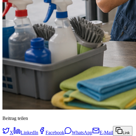
Beitrag teilen
X
LinkedIn
Facebook
WhatsApp
E-Mail
Link