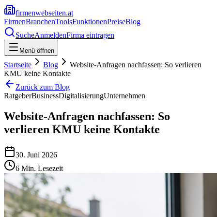
firmenwebseiten.at
Firmen
Branchen
Tools
Funktionen
Preise
Blog
Suche
Anmelden
Firma eintragen
Menü öffnen
Startseite
Blog
Website-Anfragen nachfassen: So verlieren
KMU keine Kontakte
Zurück zum Blog
Ratgeber
Business
Digitalisierung
Unternehmen
Website-Anfragen nachfassen: So
verlieren KMU keine Kontakte
30. Juni 2026
6
Min. Lesezeit