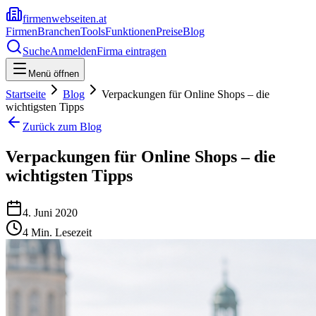
firmenwebseiten.at
Firmen
Branchen
Tools
Funktionen
Preise
Blog
Suche
Anmelden
Firma eintragen
Menü öffnen
Startseite
Blog
Verpackungen für Online Shops – die
wichtigsten Tipps
Zurück zum Blog
Verpackungen für Online Shops – die
wichtigsten Tipps
4. Juni 2020
4
Min. Lesezeit