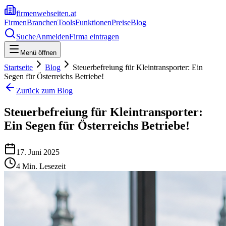
firmenwebseiten.at
Firmen
Branchen
Tools
Funktionen
Preise
Blog
Suche
Anmelden
Firma eintragen
Menü öffnen
Startseite
Blog
Steuerbefreiung für Kleintransporter: Ein
Segen für Österreichs Betriebe!
Zurück zum Blog
Steuerbefreiung für Kleintransporter:
Ein Segen für Österreichs Betriebe!
17. Juni 2025
4
Min. Lesezeit