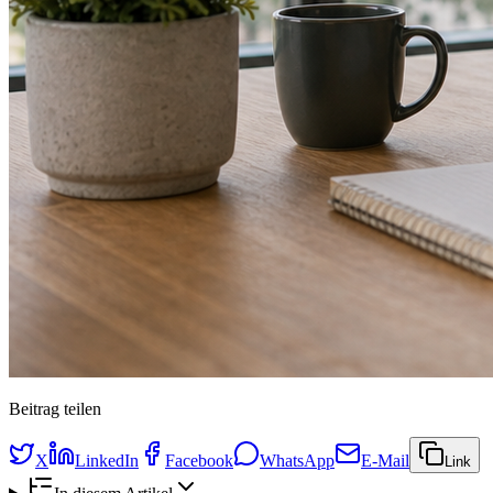
Beitrag teilen
X
LinkedIn
Facebook
WhatsApp
E-Mail
Link