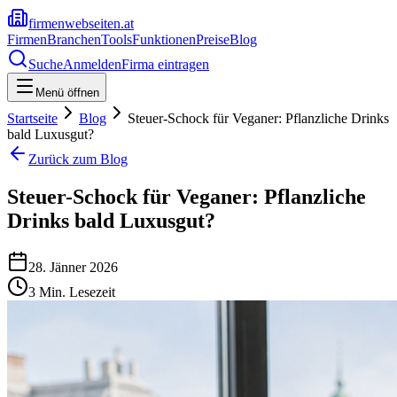
firmenwebseiten.at
Firmen
Branchen
Tools
Funktionen
Preise
Blog
Suche
Anmelden
Firma eintragen
Menü öffnen
Startseite
Blog
Steuer-Schock für Veganer: Pflanzliche Drinks
bald Luxusgut?
Zurück zum Blog
Steuer-Schock für Veganer: Pflanzliche
Drinks bald Luxusgut?
28. Jänner 2026
3
Min. Lesezeit