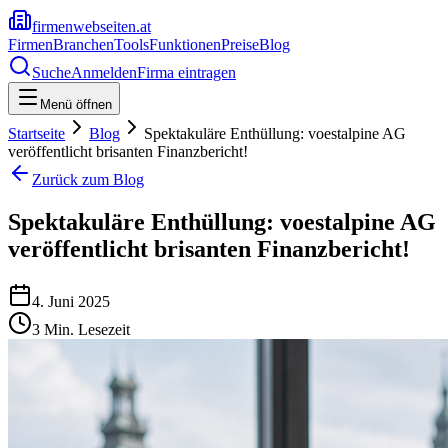
firmenwebseiten.at
Firmen
Branchen
Tools
Funktionen
Preise
Blog
Suche
Anmelden
Firma eintragen
Menü öffnen
Startseite
Blog
Spektakuläre Enthüllung: voestalpine AG
veröffentlicht brisanten Finanzbericht!
Zurück zum Blog
Spektakuläre Enthüllung: voestalpine AG
veröffentlicht brisanten Finanzbericht!
4. Juni 2025
3
Min. Lesezeit