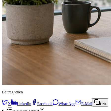
Beitrag teilen
X
LinkedIn
Facebook
WhatsApp
E-Mail
Link