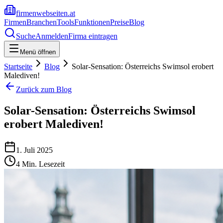
firmenwebseiten.at
Firmen
Branchen
Tools
Funktionen
Preise
Blog
Suche
Anmelden
Firma eintragen
Menü öffnen
Startseite
Blog
Solar-Sensation: Österreichs Swimsol erobert
Malediven!
Zurück zum Blog
Solar-Sensation: Österreichs Swimsol
erobert Malediven!
1. Juli 2025
4
Min. Lesezeit