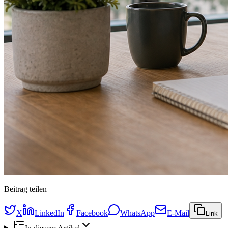
Beitrag teilen
X
LinkedIn
Facebook
WhatsApp
E-Mail
Link