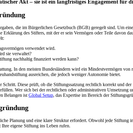
ischer Akt – sie ist ein langfristiges Engagement für di
gründung
orgaben, die im Bürgerlichen Gesetzbuch (BGB) geregelt sind. Um eine 
che Erklärung des Stifters, mit der er sein Vermögen oder Teile davon
lt:
tungsvermögen verwendet wird.
rd sie verwaltet?
iftung nachhaltig finanziert werden kann?
stattung. In den meisten Bundesländern wird ein Mindestvermögen von 
euhandstiftung ausreichen, die jedoch weniger Autonomie bietet.
 Schritt. Diese prüft, ob die Stiftungssatzung rechtlich korrekt und de
füllen. Wer sich bei der rechtlichen oder administrativen Umsetzung un
sen Belangen ist
Global Setup
, das Expertise im Bereich der Stiftungsgr
gsgründung
iche Planung und eine klare Struktur erfordert. Obwohl jede Stiftung indi
tt Ihre eigene Stiftung ins Leben rufen.