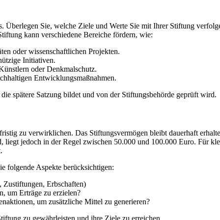
ks. Überlegen Sie, welche Ziele und Werte Sie mit Ihrer Stiftung verfo
Stiftung kann verschiedene Bereiche fördern, wie:
ten oder wissenschaftlichen Projekten.
tzige Initiativen.
 Künstlern oder Denkmalschutz.
nachhaltigen Entwicklungsmaßnahmen.
 die spätere Satzung bildet und von der Stiftungsbehörde geprüft wird.
angfristig zu verwirklichen. Das Stiftungsvermögen bleibt dauerhaft erha
, liegt jedoch in der Regel zwischen 50.000 und 100.000 Euro. Für klei
.
 Sie folgende Aspekte berücksichtigen:
 Zustiftungen, Erbschaften)
, um Erträge zu erzielen?
enaktionen, um zusätzliche Mittel zu generieren?
iftung zu gewährleisten und ihre Ziele zu erreichen.