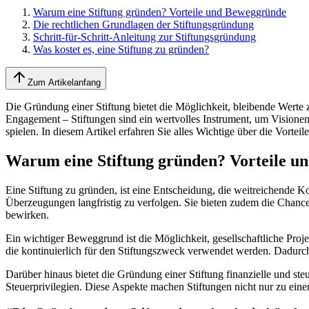
Warum eine Stiftung gründen? Vorteile und Beweggründe
Die rechtlichen Grundlagen der Stiftungsgründung
Schritt-für-Schritt-Anleitung zur Stiftungsgründung
Was kostet es, eine Stiftung zu gründen?
Zum Artikelanfang
Die Gründung einer Stiftung bietet die Möglichkeit, bleibende Werte
Engagement – Stiftungen sind ein wertvolles Instrument, um Visionen i
spielen. In diesem Artikel erfahren Sie alles Wichtige über die Vortei
Warum eine Stiftung gründen? Vorteile 
Eine Stiftung zu gründen, ist eine Entscheidung, die weitreichende Ko
Überzeugungen langfristig zu verfolgen. Sie bieten zudem die Chanc
bewirken.
Ein wichtiger Beweggrund ist die Möglichkeit, gesellschaftliche Proje
die kontinuierlich für den Stiftungszweck verwendet werden. Dadurch 
Darüber hinaus bietet die Gründung einer Stiftung finanzielle und ste
Steuerprivilegien. Diese Aspekte machen Stiftungen nicht nur zu ein