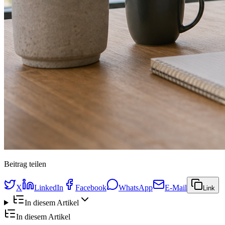
Beitrag teilen
X
LinkedIn
Facebook
WhatsApp
E-Mail
Link
In diesem Artikel
In diesem Artikel