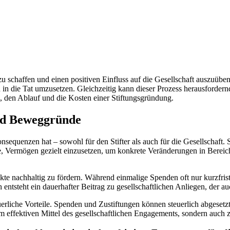
 zu schaffen und einen positiven Einfluss auf die Gesellschaft auszuü
n die Tat umzusetzen. Gleichzeitig kann dieser Prozess herausfordernd 
le, den Ablauf und die Kosten einer Stiftungsgründung.
und Beweggründe
nsequenzen hat – sowohl für den Stifter als auch für die Gesellschaft. 
e, Vermögen gezielt einzusetzen, um konkrete Veränderungen in Bereic
kte nachhaltig zu fördern. Während einmalige Spenden oft nur kurzfristi
entsteht ein dauerhafter Beitrag zu gesellschaftlichen Anliegen, der a
uerliche Vorteile. Spenden und Zustiftungen können steuerlich abgesetz
em effektiven Mittel des gesellschaftlichen Engagements, sondern auch