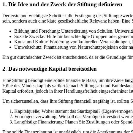
1. Die Idee und der Zweck der Stiftung definieren
Der erste und wichtigste Schritt ist die Festlegung des Stiftungszwec
sein, sondern auch eine klare gesellschaftliche Relevanz haben. Eine 
Bildung und Forschung: Unterstützung von Schulen, Universitä
Soziale Zwecke: Hilfe für benachteiligte Gruppen oder gemeinnü
Kunst und Kultur: Förderung von kulturellen Veranstaltungen,
Umweltschutz: Finanzierung von Naturschutzprojekten oder 
Ein gut durchdachter Zweck ist entscheidend, da er die Grundlage für
2. Das notwendige Kapital bereitstellen
Eine Stiftung benötigt eine solide finanzielle Basis, um ihre Ziele l
Höhe des Mindestkapitals variiert je nach Stiftungsart und Bundesland
Kapital erfordert, jedoch in ihrer Handlungsfreiheit eingeschränkter ist
Um sicherzustellen, dass Ihre Stiftung finanziell tragfähig ist, sollten
Kapitalquelle: Woher stammt das Startkapital? (Eigenvermögen,
Vermögensverwaltung: Wie soll das Vermögen investiert werden
Langfristige Finanzierung: Planen Sie Zustiftungen oder Spend
Eine solide Finanzplanung ist unerlässlich, um die Anerkennung der St