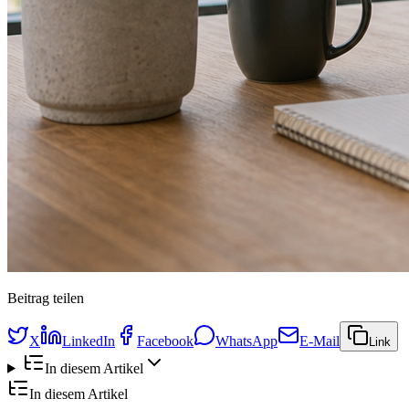
Beitrag teilen
X
LinkedIn
Facebook
WhatsApp
E-Mail
Link
In diesem Artikel
In diesem Artikel