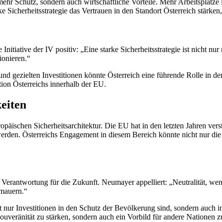
r mehr Schutz, sondern auch wirtschaftliche Vorteile. Mehr Arbeitsplätze
Sicherheitsstrategie das Vertrauen in den Standort Österreich stärken
 Initiative der IV positiv: „Eine starke Sicherheitsstrategie ist nicht n
ionieren.“
 und gezielten Investitionen könnte Österreich eine führende Rolle in 
ition Österreichs innerhalb der EU.
eiten
äischen Sicherheitsarchitektur. Die EU hat in den letzten Jahren vers
rden. Österreichs Engagement in diesem Bereich könnte nicht nur die n
 Verantwortung für die Zukunft. Neumayer appelliert: „Neutralität, w
rmauern.“
ht nur Investitionen in den Schutz der Bevölkerung sind, sondern auch i
Souveränität zu stärken, sondern auch ein Vorbild für andere Nationen 