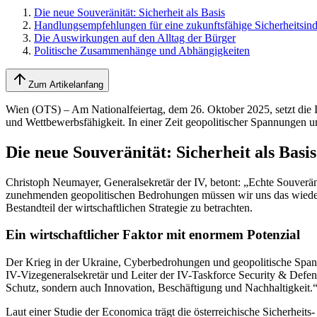
Die neue Souveränität: Sicherheit als Basis
Handlungsempfehlungen für eine zukunftsfähige Sicherheitsind
Die Auswirkungen auf den Alltag der Bürger
Politische Zusammenhänge und Abhängigkeiten
Zum Artikelanfang
Wien (OTS) – Am Nationalfeiertag, dem 26. Oktober 2025, setzt die Ind
und Wettbewerbsfähigkeit. In einer Zeit geopolitischer Spannungen un
Die neue Souveränität: Sicherheit als Basis
Christoph Neumayer, Generalsekretär der IV, betont: „Echte Souveränit
zunehmenden geopolitischen Bedrohungen müssen wir uns das wieder v
Bestandteil der wirtschaftlichen Strategie zu betrachten.
Ein wirtschaftlicher Faktor mit enormem Potenzial
Der Krieg in der Ukraine, Cyberbedrohungen und geopolitische Spannu
IV-Vizegeneralsekretär und Leiter der IV-Taskforce Security & Defence,
Schutz, sondern auch Innovation, Beschäftigung und Nachhaltigkeit.
Laut einer Studie der Economica trägt die österreichische Sicherheits