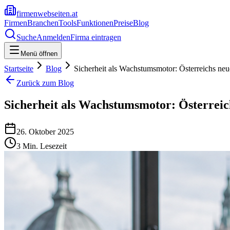
firmenwebseiten.at
Firmen
Branchen
Tools
Funktionen
Preise
Blog
Suche
Anmelden
Firma eintragen
Menü öffnen
Startseite
Blog
Sicherheit als Wachstumsmotor: Österreichs neue
Zurück zum Blog
Sicherheit als Wachstumsmotor: Österreich
26. Oktober 2025
3
Min. Lesezeit