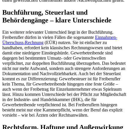
einen gewerblichen Unternehmer andere Nachweispflichten gelten.
Buchführung, Steuerlast und
Behördengänge – klare Unterschiede
Ein weiterer relevanter Unterschied liegt in der Buchführung.
Freiberufler dürfen in vielen Fällen die sogenannte
Einnahmen-
Überschuss-Rechnung
(EÜR) nutzen. Sie ist einfacher zu
handhaben, erfordert kein klassisches Rechnungswesen und bietet
damit eine niedrigere Einstiegshürde. Gewerbetreibende sind
dagegen bei bestimmten Umsatz- oder Gewinnschwellen
verpflichtet, zur doppelten Buchführung überzugehen. Das bedeutet
nicht nur mehr Aufwand, sondern auch strengere Anforderungen an
Dokumentation und Nachvollziehbarkeit. Auch bei der Steuerlast
kommt es zur Differenzierung: Gewerbesteuer ist für Freiberufler
kein Thema, für Gewerbetreibende hingegen eine feste Größe –
auch wenn der Freibetrag für Einzelunternehmer etwas Spielraum
lässt. Hinzu kommen Unterschiede bei der Pflicht zur Mitgliedschaft
in der Industrie- und Handelskammer (IHK), die für
Gewerbetreibende verpflichtend ist. Bei Freiberuflern hingegen
besteht meist nur eine Kammerpflicht, wenn der Beruf das explizit
vorsieht – wie bei Ärzten oder Rechtsanwälten.
Rechtsform, Haftung und Außenwirkung