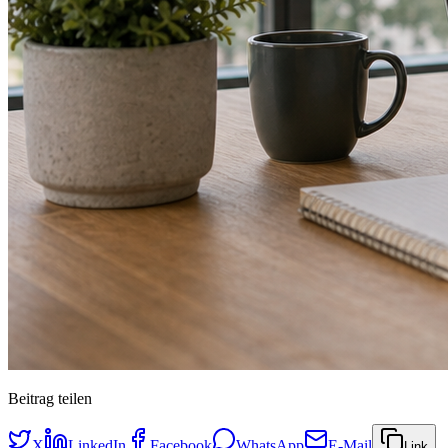
Beitrag teilen
X
LinkedIn
Facebook
WhatsApp
E-Mail
Link