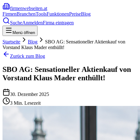
firmenwebseiten.at
Firmen
Branchen
Tools
Funktionen
Preise
Blog
Suche
Anmelden
Firma eintragen
Menü öffnen
Startseite
Blog
SBO AG: Sensationeller Aktienkauf von
Vorstand Klaus Mader enthüllt!
Zurück zum Blog
SBO AG: Sensationeller Aktienkauf von
Vorstand Klaus Mader enthüllt!
30. Dezember 2025
3
Min. Lesezeit