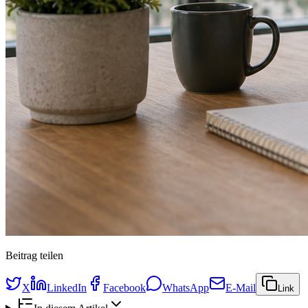
Beitrag teilen
X
LinkedIn
Facebook
WhatsApp
E-Mail
Link