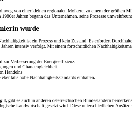
 hinweg von einer kleinen regionalen Molkerei zu einem der größten Mi
den 1980er Jahren begann das Unternehmen, seine Prozesse umweltfreund
onierin wurde
Nachhaltigkeit ist ein Prozess und kein Zustand. Es erfordert Durchh
Jahren intensiv verfolgt. Mit einem fortschrittlichen Nachhaltigkeits
ur Verbesserung der Energieeffizienz.
ngungen und Chancengleichheit.
en Handelns.
e ebenfalls hohe Nachhaltigkeitsstandards einhalten.
ilt, gibt es auch in anderen österreichischen Bundesländern bemerkensw
logische Landwirtschaft gesetzt wird. Diese unterschiedlichen Ansätze