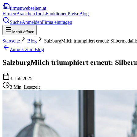
firmenwebseiten.at
Firmen
Branchen
Tools
Funktionen
Preise
Blog
Suche
Anmelden
Firma eintragen
Menü öffnen
Startseite
Blog
SalzburgMilch triumphiert erneut: Silbermedaille
Zurück zum Blog
SalzburgMilch triumphiert erneut: Silberm
3. Juli 2025
3
Min. Lesezeit