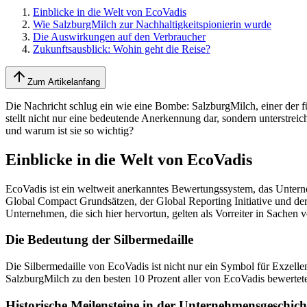
Einblicke in die Welt von EcoVadis
Wie SalzburgMilch zur Nachhaltigkeitspionierin wurde
Die Auswirkungen auf den Verbraucher
Zukunftsausblick: Wohin geht die Reise?
Zum Artikelanfang
Die Nachricht schlug ein wie eine Bombe: SalzburgMilch, einer der 
stellt nicht nur eine bedeutende Anerkennung dar, sondern unterstrei
und warum ist sie so wichtig?
Einblicke in die Welt von EcoVadis
EcoVadis ist ein weltweit anerkanntes Bewertungssystem, das Unterne
Global Compact Grundsätzen, der Global Reporting Initiative und de
Unternehmen, die sich hier hervortun, gelten als Vorreiter in Sache
Die Bedeutung der Silbermedaille
Die Silbermedaille von EcoVadis ist nicht nur ein Symbol für Exzelle
SalzburgMilch zu den besten 10 Prozent aller von EcoVadis bewertete
Historische Meilensteine in der Unternehmensgeschich