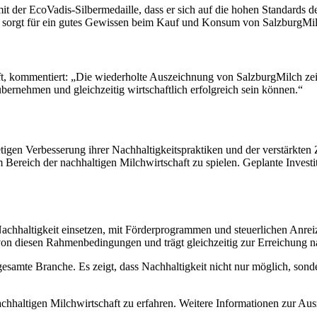
 der EcoVadis-Silbermedaille, dass er sich auf die hohen Standards de
as sorgt für ein gutes Gewissen beim Kauf und Konsum von SalzburgMi
ft, kommentiert: „Die wiederholte Auszeichnung von SalzburgMilch zeig
ernehmen und gleichzeitig wirtschaftlich erfolgreich sein können.“
etigen Verbesserung ihrer Nachhaltigkeitspraktiken und der verstärkten
 Bereich der nachhaltigen Milchwirtschaft zu spielen. Geplante Inves
 Nachhaltigkeit einsetzen, mit Förderprogrammen und steuerlichen Anrei
 von diesen Rahmenbedingungen und trägt gleichzeitig zur Erreichung na
esamte Branche. Es zeigt, dass Nachhaltigkeit nicht nur möglich, sonder
achhaltigen Milchwirtschaft zu erfahren. Weitere Informationen zur Au