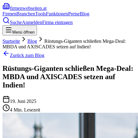
firmenwebseiten.at
Firmen
Branchen
Tools
Funktionen
Preise
Blog
Suche
Anmelden
Firma eintragen
Menü öffnen
Startseite
Blog
Rüstungs-Giganten schließen Mega-Deal:
MBDA und AXISCADES setzen auf Indien!
Zurück zum Blog
Rüstungs-Giganten schließen Mega-Deal:
MBDA und AXISCADES setzen auf
Indien!
19. Juni 2025
4
Min. Lesezeit