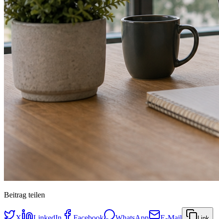
Beitrag teilen
X
LinkedIn
Facebook
WhatsApp
E-Mail
Link