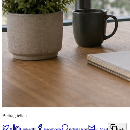
Beitrag teilen
X
LinkedIn
Facebook
WhatsApp
E-Mail
Link