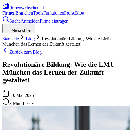
firmenwebseiten.at
Firmen
Branchen
Tools
Funktionen
Preise
Blog
Suche
Anmelden
Firma eintragen
Menü öffnen
Startseite
Blog
Revolutionäre Bildung: Wie die LMU
München das Lernen der Zukunft gestaltet!
Zurück zum Blog
Revolutionäre Bildung: Wie die LMU
München das Lernen der Zukunft
gestaltet!
30. Mai 2025
3
Min. Lesezeit