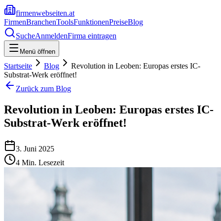
firmenwebseiten.at
Firmen
Branchen
Tools
Funktionen
Preise
Blog
Suche
Anmelden
Firma eintragen
Menü öffnen
Startseite
Blog
Revolution in Leoben: Europas erstes IC-
Substrat-Werk eröffnet!
Zurück zum Blog
Revolution in Leoben: Europas erstes IC-
Substrat-Werk eröffnet!
3. Juni 2025
4
Min. Lesezeit