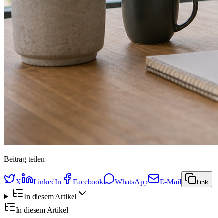
Beitrag teilen
X
LinkedIn
Facebook
WhatsApp
E-Mail
Link
In diesem Artikel
In diesem Artikel