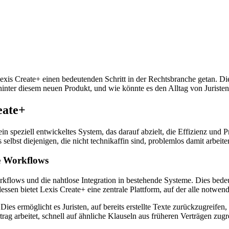
xis Create+ einen bedeutenden Schritt in der Rechtsbranche getan. Die
hinter diesem neuen Produkt, und wie könnte es den Alltag von Juriste
eate+
ein speziell entwickeltes System, das darauf abzielt, die Effizienz und 
ss selbst diejenigen, die nicht technikaffin sind, problemlos damit arbe
te Workflows
kflows und die nahtlose Integration in bestehende Systeme. Dies bede
en bietet Lexis Create+ eine zentrale Plattform, auf der alle notwend
 Dies ermöglicht es Juristen, auf bereits erstellte Texte zurückzugreif
rag arbeitet, schnell auf ähnliche Klauseln aus früheren Verträgen zugre