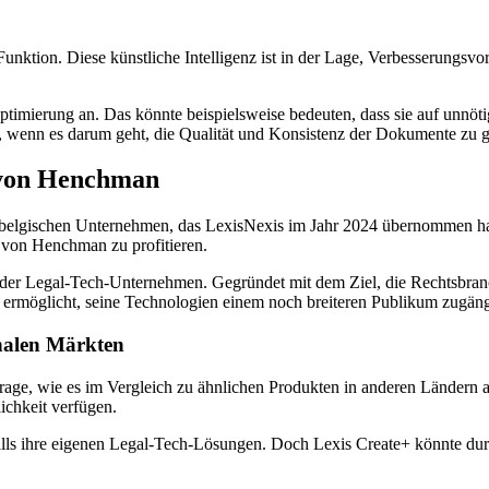
-Funktion. Diese künstliche Intelligenz ist in der Lage, Verbesserungsv
Optimierung an. Das könnte beispielsweise bedeuten, dass sie auf unnö
l, wenn es darum geht, die Qualität und Konsistenz der Dokumente zu g
 von Henchman
belgischen Unternehmen, das LexisNexis im Jahr 2024 übernommen hat
e von Henchman zu profitieren.
t der Legal-Tech-Unternehmen. Gegründet mit dem Ziel, die Rechtsbra
rmöglicht, seine Technologien einem noch breiteren Publikum zugäng
nalen Märkten
Frage, wie es im Vergleich zu ähnlichen Produkten in anderen Ländern a
lichkeit verfügen.
lls ihre eigenen Legal-Tech-Lösungen. Doch Lexis Create+ könnte durc