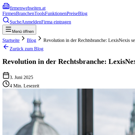
firmenwebseiten.at
Firmen
Branchen
Tools
Funktionen
Preise
Blog
Suche
Anmelden
Firma eintragen
Menü öffnen
Startseite
Blog
Revolution in der Rechtsbranche: LexisNexis se
Zurück zum Blog
Revolution in der Rechtsbranche: LexisNex
3. Juni 2025
4
Min. Lesezeit