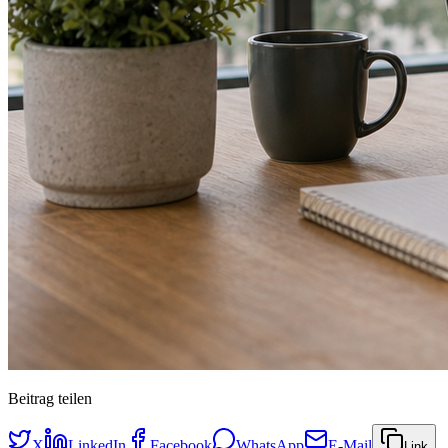
Beitrag teilen
X
LinkedIn
Facebook
WhatsApp
E-Mail
Link